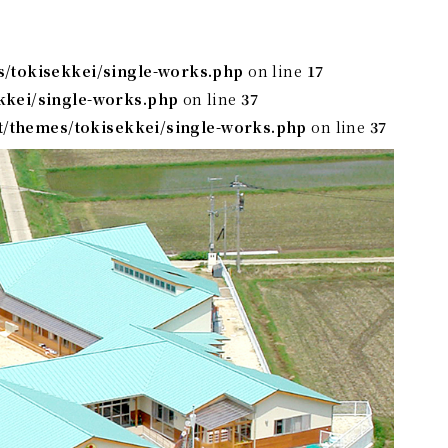
s/tokisekkei/single-works.php
on line
17
kkei/single-works.php
on line
37
t/themes/tokisekkei/single-works.php
on line
37