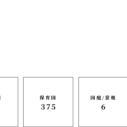
园
保育园
园庭/景观
0
375
6