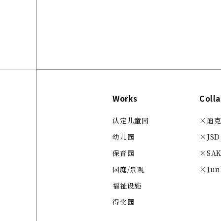
Works
Coll
认定儿童园
×迪克·
幼儿园
×JSD
保育园
×SA
园庭/景观
×Jun
福祉设施
得奖园