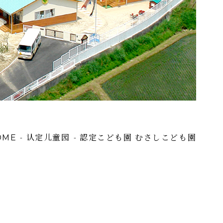
认定儿童园
認定こども園 むさしこども園
-
-
OME