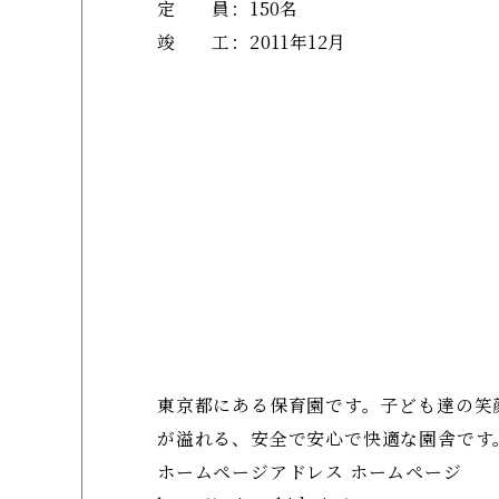
定 員
：
150名
竣 工
：
2011年12月
東京都にある保育園です。子ども達の笑
が溢れる、安全で安心で快適な園舎です
ホームページアドレス ホームページ