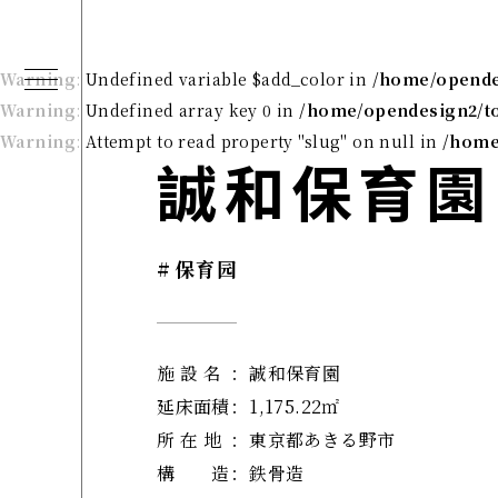
Warning
: Undefined variable $add_color in
/home/opendes
Warning
: Undefined array key 0 in
/home/opendesign2/to
Warning
: Attempt to read property "slug" on null in
/home
誠和保育園
#
保育园
施 設 名
：
誠和保育園
延床面積
：
1,175.22㎡
所 在 地
：
東京都あきる野市
構 造
：
鉄骨造