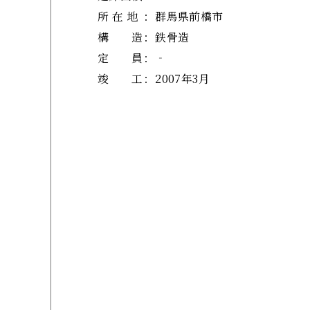
所 在 地
：
群馬県前橋市
構 造
：
鉄骨造
定 員
：
‐
竣 工
：
2007年3月