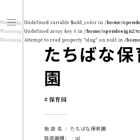
Warning
: Undefined variable $add_color in
/home/opendes
Warning
: Undefined array key 0 in
/home/opendesign2/to
Warning
: Attempt to read property "slug" on null in
/home
たちばな保
園
#
保育园
施 設 名
：
たちばな保育園
延床面積
：
‐㎡