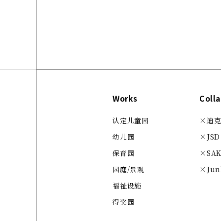
Works
Coll
认定儿童园
×迪克·
幼儿园
×JSD
保育园
×SA
园庭/景观
×Jun
福祉设施
得奖园