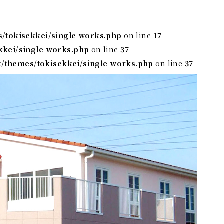
s/tokisekkei/single-works.php
on line
17
kkei/single-works.php
on line
37
t/themes/tokisekkei/single-works.php
on line
37