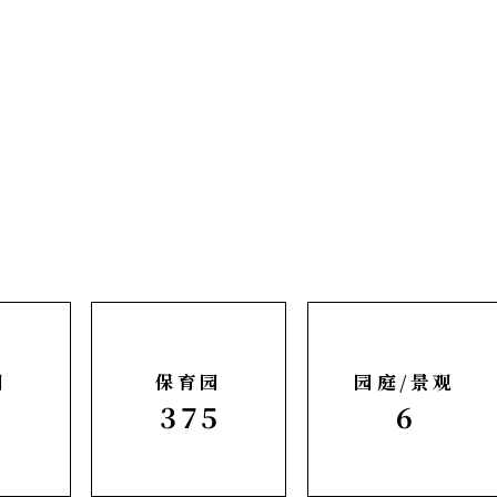
园
保育园
园庭/景观
0
375
6