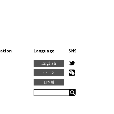
ation
Language
SNS
English
中文
日本語