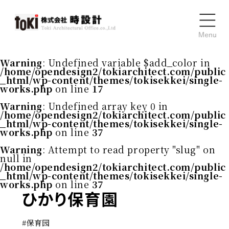
Warning
: Undefined variable $add_color in
/home/opendesign2/tokiarchitect.com/public
_html/wp-content/themes/tokisekkei/single-
works.php
on line
17
Warning
: Undefined array key 0 in
/home/opendesign2/tokiarchitect.com/public
_html/wp-content/themes/tokisekkei/single-
works.php
on line
37
Warning
: Attempt to read property "slug" on
null in
/home/opendesign2/tokiarchitect.com/public
_html/wp-content/themes/tokisekkei/single-
works.php
on line
37
ひかり保育園
#
保育园