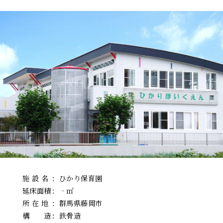
施 設 名
：
ひかり保育園
延床面積
：
‐㎡
所 在 地
：
群馬県藤岡市
構 造
：
鉄骨造