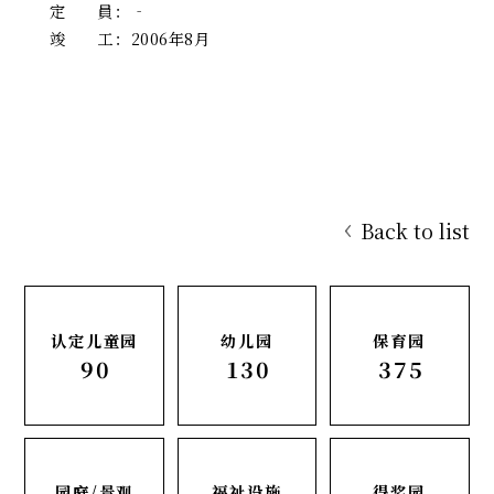
定 員
：
‐
竣 工
：
2006年8月
Back to list
认定儿童园
幼儿园
保育园
90
130
375
园庭/景观
福祉设施
得奖园