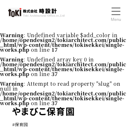
Warning
: Undefined variable $add_color in
/home/opendesign2/tokiarchitect.com/public
_html/wp-content/themes/tokisekkei/single-
works.php
on line
17
Warning
: Undefined array key 0 in
/home/opendesign2/tokiarchitect.com/public
_html/wp-content/themes/tokisekkei/single-
works.php
on line
37
Warning
: Attempt to read property "slug" on
null in
/home/opendesign2/tokiarchitect.com/public
_html/wp-content/themes/tokisekkei/single-
works.php
on line
37
やまびこ保育園
#
保育园