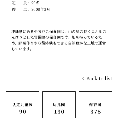
定 員
：
90名
竣 工
：
2008年3月
沖縄県にあるやまびこ保育園は、山の緑の良く見えるの
んびりとした雰囲気の保育園です。畑を持っているた
め、野菜作りや収穫体験もできる自然豊かな土地で運営
しています。
Back to list
认定儿童园
幼儿园
保育园
90
130
375