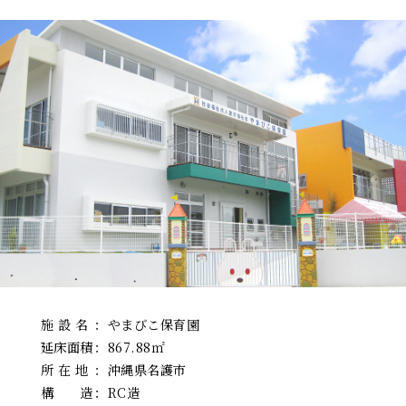
施 設 名
：
やまびこ保育園
延床面積
：
867.88㎡
所 在 地
：
沖縄県名護市
構 造
：
RC造