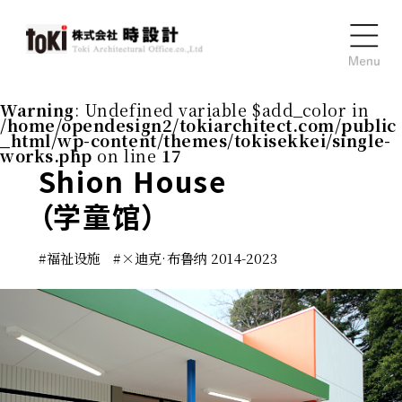
Warning
: Undefined variable $add_color in
/home/opendesign2/tokiarchitect.com/public
_html/wp-content/themes/tokisekkei/single-
works.php
on line
17
Shion House
（学童馆）
#
福祉设施
#
×迪克·布鲁纳 2014-2023