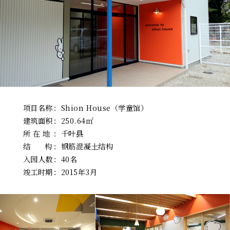
项目名称
：
Shion House（学童馆）
建筑面积
：
250.64㎡
所 在 地
：
千叶县
结 构
：
钢筋混凝土结构
入园人数
：
40名
竣工时期
：
2015年3月