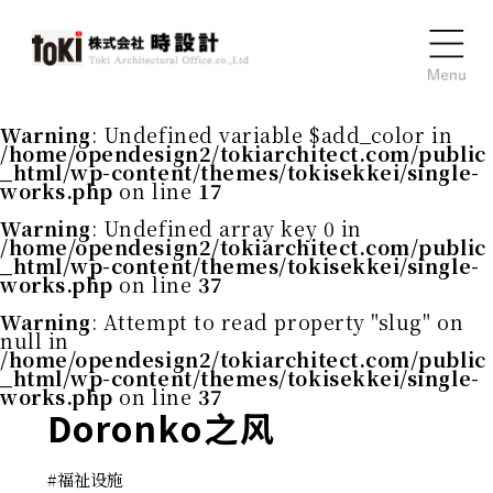
Warning
: Undefined variable $add_color in
/home/opendesign2/tokiarchitect.com/public
_html/wp-content/themes/tokisekkei/single-
works.php
on line
17
Warning
: Undefined array key 0 in
/home/opendesign2/tokiarchitect.com/public
_html/wp-content/themes/tokisekkei/single-
works.php
on line
37
Warning
: Attempt to read property "slug" on
null in
/home/opendesign2/tokiarchitect.com/public
_html/wp-content/themes/tokisekkei/single-
works.php
on line
37
Doronko之风
#
福祉设施