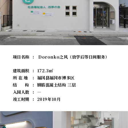
项目名称
：
Doronko
之风（放学后等日间服务）
建筑面积
：
172.3
㎡
所 在 地
：
福冈县福冈市博多区
结
构
：
钢筋混凝土结构 三层
入园人数
：
―
竣工时期
：
2019
年
10
月